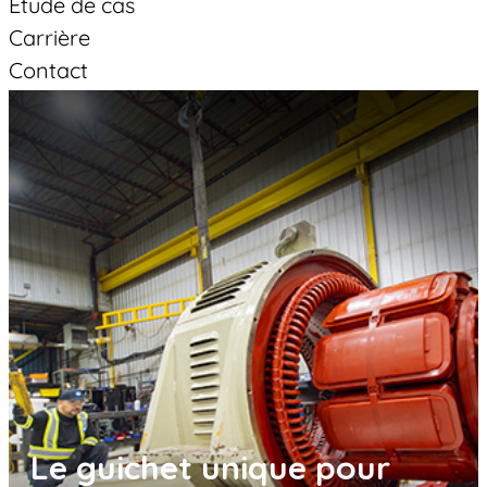
Étude de cas
Carrière
Contact
EN
Suivez-vous
Facebook
Linkedin
YouTube
Le guichet unique pour