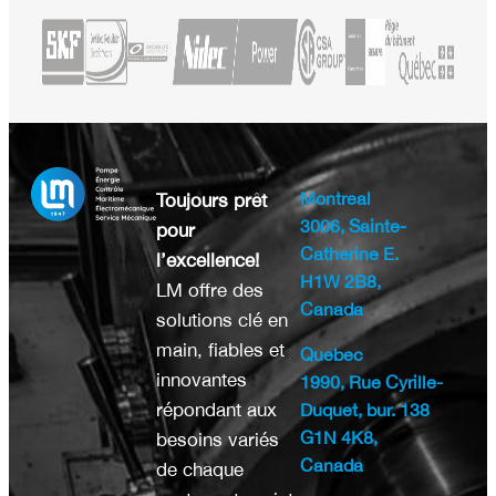
Montréal
Toujours prêt
3006, Sainte-
pour
Catherine E.
l’excellence!
H1W 2B8,
LM offre des
Canada
solutions clé en
main, fiables et
Québec
innovantes
1990, Rue Cyrille-
répondant aux
Duquet, bur. 138
G1N 4K8,
besoins variés
Canada
de chaque