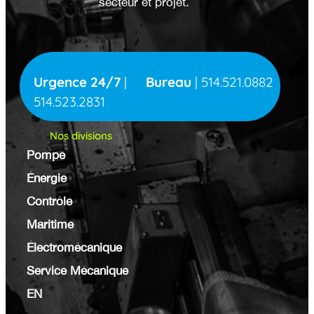
secteur et projet.
Urgence 24/7
|
Bureau
|
514.521.0882
514.523.2831
Nos divisions
Pompe
Énergie
Contrôle
Maritime
Électromécanique
Service Mécanique
EN