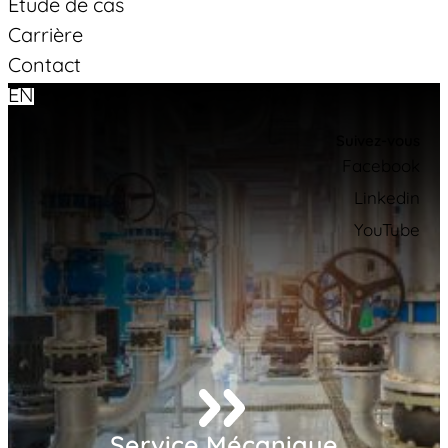
Étude de cas
Carrière
Contact
EN
Suivez-vous
Facebook
Linkedin
YouTube
Service Mécanique