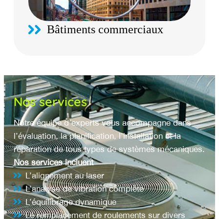
Bâtiments commerciaux
Nos services
Notre équipe d’experts vous accompagne dans
l’évaluation, la planification, l’installation et la
réparation de tous types de systèmes mécaniques.
Nos services incluent
L’alignement au laser
L’analyse de vibration complète
L’équilibrage dynamique
Le remplacement de roulements sur divers