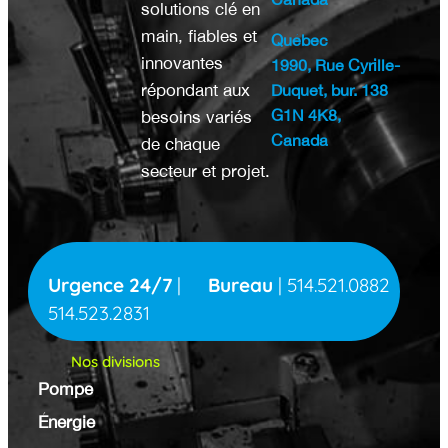
solutions clé en
main, fiables et
Québec
innovantes
1990, Rue Cyrille-
répondant aux
Duquet, bur. 138
G1N 4K8,
besoins variés
Canada
de chaque
secteur et projet.
Urgence 24/7
|
Bureau
|
514.521.0882
514.523.2831
Nos divisions
Pompe
Énergie