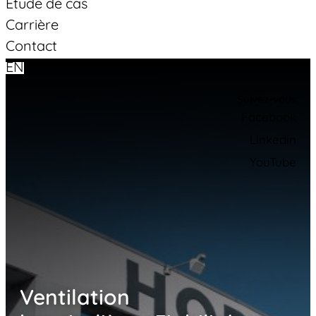
Étude de cas
Carrière
Contact
EN
Suivez-vous
Facebook
Linkedin
YouTube
Ventilation