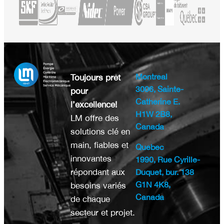
Montréal
Toujours prêt
3006, Sainte-
pour
Catherine E.
l’excellence!
H1W 2B8,
LM offre des
Canada
solutions clé en
main, fiables et
Québec
innovantes
1990, Rue Cyrille-
répondant aux
Duquet, bur. 138
G1N 4K8,
besoins variés
Canada
de chaque
secteur et projet.