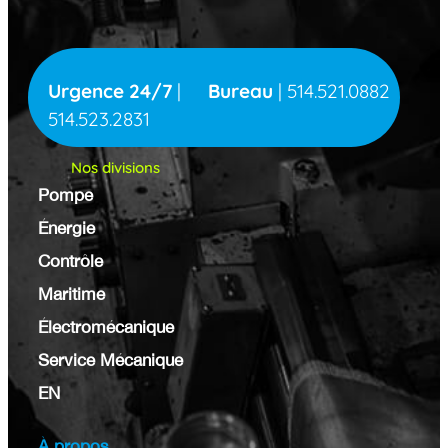
Urgence 24/7
|
Bureau
|
514.521.0882
514.523.2831
Nos divisions
Pompe
Énergie
Contrôle
Maritime
Électromécanique
Service Mécanique
EN
À propos